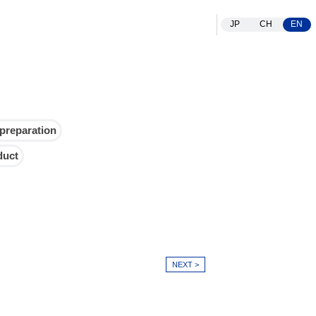
があり、化粧品、保健食品のメーカーとしても国内外に販売展開して
JP
CH
EN
preparation
duct
NEXT >