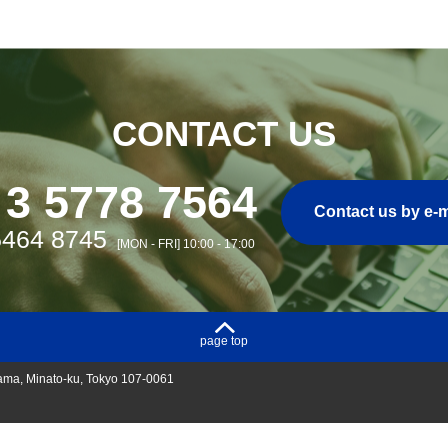
CONTACT US
 3 5778 7564
Contact us by e-m
5464 8745
[MON - FRI] 10:00 - 17:00
page top
ama, Minato-ku, Tokyo 107-0061