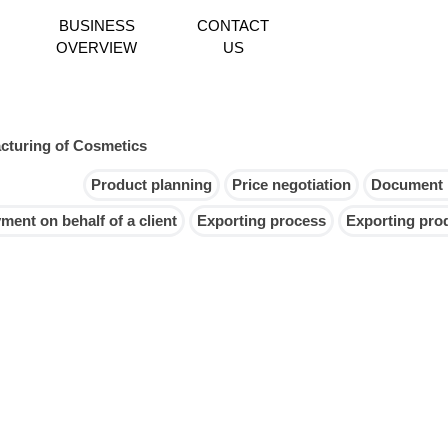
BUSINESS
CONTACT
和堂株式会社は日本と中国の貿易・ビジネスコンサルタントに強み
OVERVIEW
US
cturing of Cosmetics
Product planning
Price negotiation
Document 
ment on behalf of a client
Exporting process
Exporting pro