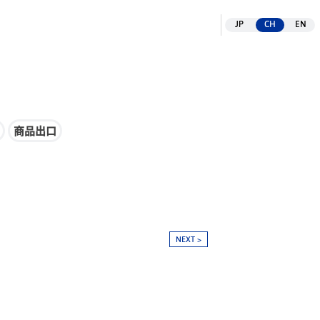
があり、化粧品、保健食品のメーカーとしても国内外に販売展開して
JP
CH
EN
商品出口
NEXT >