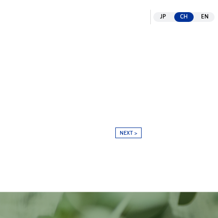
があり、化粧品、保健食品のメーカーとしても国内外に販売展開して
JP
CH
EN
NEXT >