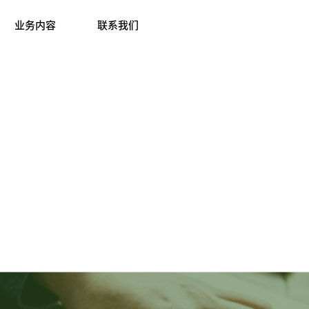
和堂株式会社は日本と中国の貿易・ビジネスコンサルタントに強み
业务内容
联系我们