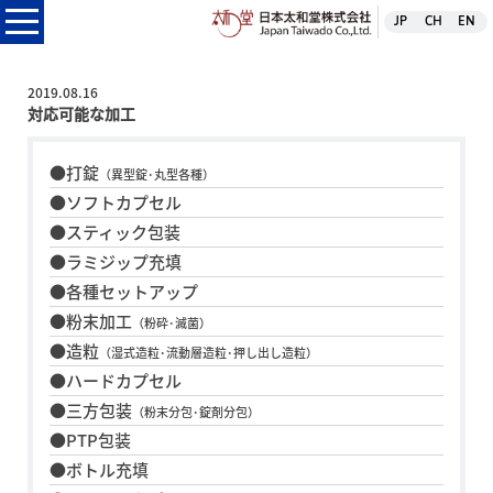
日本太和堂株式
JP
CH
EN
本太和堂株式会社
2019.08.16
対応可能な加工
●打錠
（異型錠･丸型各種）
●ソフトカプセル
●スティック包装
●ラミジップ充填
●各種セットアップ
●粉末加工
（粉砕･滅菌）
●造粒
（湿式造粒･流動層造粒･押し出し造粒）
●ハードカプセル
●三方包装
（粉末分包･錠剤分包）
●PTP包装
●ボトル充填